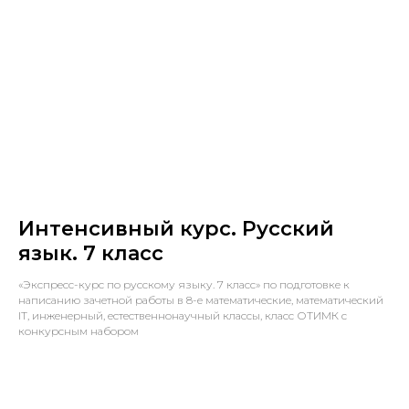
Интенсивный курс. Русский
язык. 7 класс
«Экспресс-курс по русскому языку. 7 класс» по подготовке к
написанию зачетной работы в 8-е математические, математический
IT, инженерный, естественнонаучный классы, класс ОТИМК с
конкурсным набором