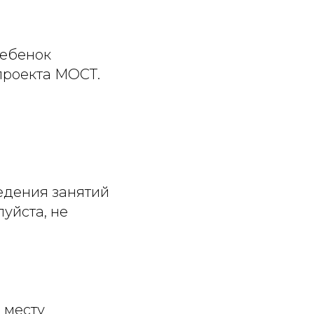
ребенок
проекта МОСТ.
едения занятий
луйста, не
 месту