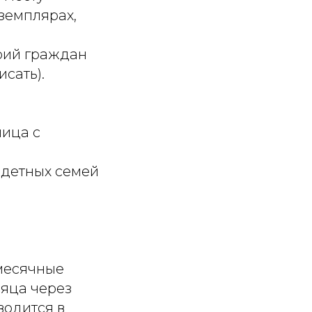
кземплярах,
орий граждан
исать).
ница с
одетных семей
емесячные
сяца через
водится в