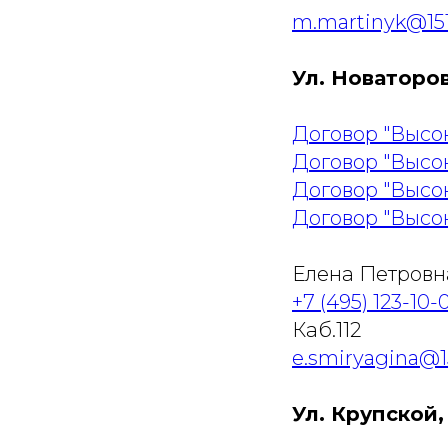
m.martinyk@151
Ул. Новаторов
Договор "Высок
Договор "Высок
Договор "Высок
Договор "Высок
Елена Петровн
+7 (495) 123-10-
Каб.112
e.smiryagina@1
Ул. Крупской,