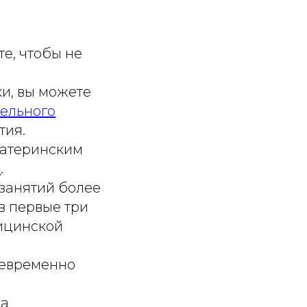
те, чтобы не
ки, вы можете
ельного
тия.
материнским
е
.
 занятий более
в первые три
ицинской
оевременно
на