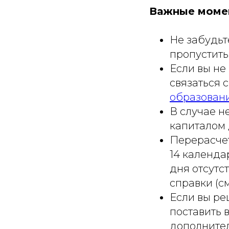
Важные моме
Не забудьт
пропустить
Если вы не
связаться 
образован
В случае н
капиталом 
Перерасчет
14 календа
дня отсут
справки (см
Если вы ре
поставить 
дополнител