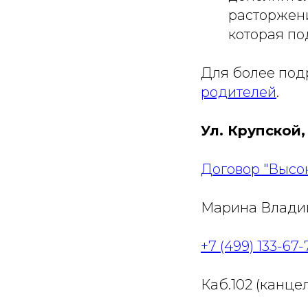
расторжени
которая по
Для более под
родителей
.
Ул. Крупской, 
Договор "Высок
Марина Влади
+7 (499) 133-67-
Каб.102 (канце