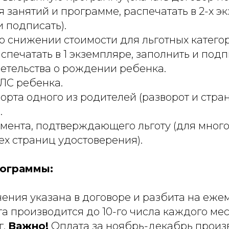
 занятий и программе, распечатать в 2-х э
и подписать).
о снижении стоимости для льготных катег
аспечатать в 1 экземпляре, заполнить и подп
етельства о рождении ребенка.
ЛС ребенка.
орта одного из родителей (разворот и стра
.
мента, подтверждающего льготу (для мног
ех страниц удостоверения).
ограммы:
чения указана в договоре и разбита на еж
а производится до 10-го числа каждого ме
г.
Важно!
Оплата за ноябрь-декабрь произ