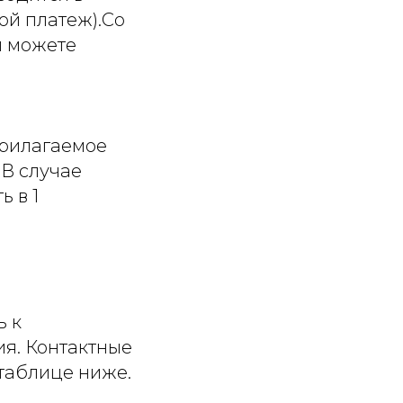
ой платеж).Со
ы можете
прилагаемое
. В случае
 в 1
ь к
я. Контактные
 таблице ниже.