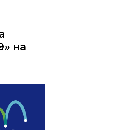
а
9» на