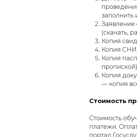
проведения
заполнить 
Заявление 
(скачать, р
Копия свид
Копия СНИ
Копия пасп
пропиской)
Копия доку
— копия вс
Стоимость пр
Стоимость обу
платежи. Оплат
портал Госуслу