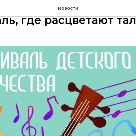
ьная весна – 2026 —
Новости
ль, где расцветают та