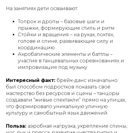
На занятиях дети осваивают:
Топрок и дропы – базовые шаги и
прыжки, формирующие стиль и ритм
Стойки и вращения – на руках, локтях,
голове и спине, развивающие силу и
координацию
Акробатические элементы и баттлы –
участие в танцевальных соревнованиях и
импровизация под музыку
Интересный факт:
брейк-данс изначально
был способом подростков показать своё
мастерство без ресурсов и сцены – танцоры
создавали “живые спектакли” прямо на улицах,
что формировало уникальную уличную
культуру и самобытный язык движений.
Польза:
аэробная нагрузка, укрепление спины,
ног, рук и пресса, развитие чувства ритма и