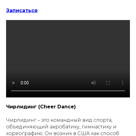
Записаться
Чирлидинг (Cheer Dance)
Чирлидинг – это командный вид спорта,
объединяющий акробатику, гимнастику и
хореографию. Он возник в США как способ